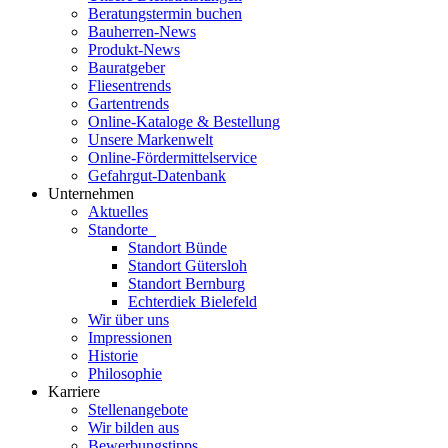
Beratungstermin buchen
Bauherren-News
Produkt-News
Bauratgeber
Fliesentrends
Gartentrends
Online-Kataloge & Bestellung
Unsere Markenwelt
Online-Fördermittelservice
Gefahrgut-Datenbank
Unternehmen
Aktuelles
Standorte
Standort Bünde
Standort Gütersloh
Standort Bernburg
Echterdiek Bielefeld
Wir über uns
Impressionen
Historie
Philosophie
Karriere
Stellenangebote
Wir bilden aus
Bewerbungstipps