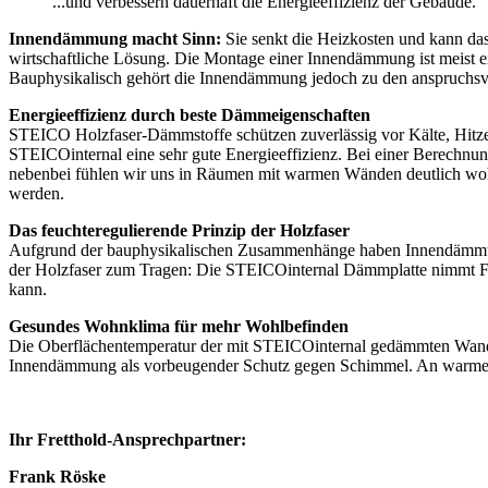
...und verbessern dauerhaft die Energieeffizienz der Gebäude.
Innendämmung macht Sinn:
Sie senkt die Heizkosten und kann das
wirtschaftliche Lösung. Die Montage einer Innendämmung ist meist ei
Bauphysikalisch gehört die Innendämmung jedoch zu den anspruchsvo
Energieeffizienz durch beste Dämmeigenschaften
STEICO Holzfaser-Dämmstoffe schützen zuverlässig vor Kälte, Hitze
STEICOinternal eine sehr gute Energieeffizienz. Bei einer Berechnu
nebenbei fühlen wir uns in Räumen mit warmen Wänden deutlich wohler
werden.
Das feuchteregulierende Prinzip der Holzfaser
Aufgrund der bauphysikalischen Zusammenhänge haben Innendämmunge
der Holzfaser zum Tragen: Die STEICOinternal Dämmplatte nimmt Feuc
kann.
Gesundes Wohnklima für mehr Wohlbefinden
Die Oberflächentemperatur der mit STEICOinternal gedämmten Wand i
Innendämmung als vorbeugender Schutz gegen Schimmel. An warmen 
Ihr Fretthold-Ansprechpartner:
Frank Röske