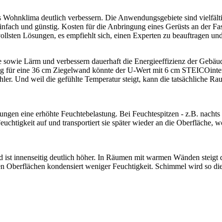
 Wohnklima deutlich verbessern. Die Anwendungsgebiete sind vielfält
nfach und günstig. Kosten für die Anbringung eines Gerüsts an der Fa
llsten Lösungen, es empfiehlt sich, einen Experten zu beauftragen u
 sowie Lärm und verbessern dauerhaft die Energieeffizienz der Gebä
ng für eine 36 cm Ziegelwand könnte der U-Wert mit 6 cm STEICOinter
. Und weil die gefühlte Temperatur steigt, kann die tatsächliche Rau
n eine erhöhte Feuchtebelastung. Bei Feuchtespitzen - z.B. nachts 
htigkeit auf und transportiert sie später wieder an die Oberfläche, 
st innenseitig deutlich höher. In Räumen mit warmen Wänden steigt d
Oberflächen kondensiert weniger Feuchtigkeit. Schimmel wird so di