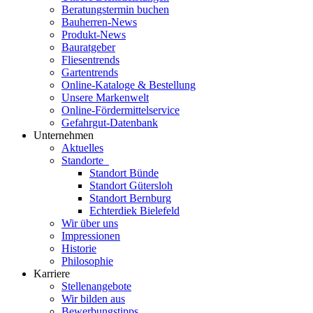
Beratungstermin buchen
Bauherren-News
Produkt-News
Bauratgeber
Fliesentrends
Gartentrends
Online-Kataloge & Bestellung
Unsere Markenwelt
Online-Fördermittelservice
Gefahrgut-Datenbank
Unternehmen
Aktuelles
Standorte
Standort Bünde
Standort Gütersloh
Standort Bernburg
Echterdiek Bielefeld
Wir über uns
Impressionen
Historie
Philosophie
Karriere
Stellenangebote
Wir bilden aus
Bewerbungstipps