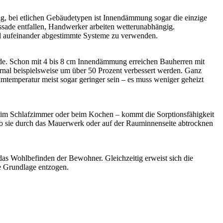
ig, bei etlichen Gebäudetypen ist Innendämmung sogar die einzige
ssade entfallen, Handwerker arbeiten wetterunabhängig.
nd aufeinander abgestimmte Systeme zu verwenden.
ude. Schon mit 4 bis 8 cm Innendämmung erreichen Bauherren mit
nal beispielsweise um über 50 Prozent verbessert werden. Ganz
mtemperatur meist sogar geringer sein – es muss weniger geheizt
im Schlafzimmer oder beim Kochen – kommt die Sorptionsfähigkeit
wo sie durch das Mauerwerk oder auf der Rauminnenseite abtrocknen
as Wohlbefinden der Bewohner. Gleichzeitig erweist sich die
e Grundlage entzogen.