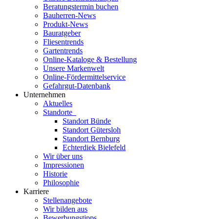
Beratungstermin buchen
Bauherren-News
Produkt-News
Bauratgeber
Fliesentrends
Gartentrends
Online-Kataloge & Bestellung
Unsere Markenwelt
Online-Fördermittelservice
Gefahrgut-Datenbank
Unternehmen
Aktuelles
Standorte
Standort Bünde
Standort Gütersloh
Standort Bernburg
Echterdiek Bielefeld
Wir über uns
Impressionen
Historie
Philosophie
Karriere
Stellenangebote
Wir bilden aus
Bewerbungstipps