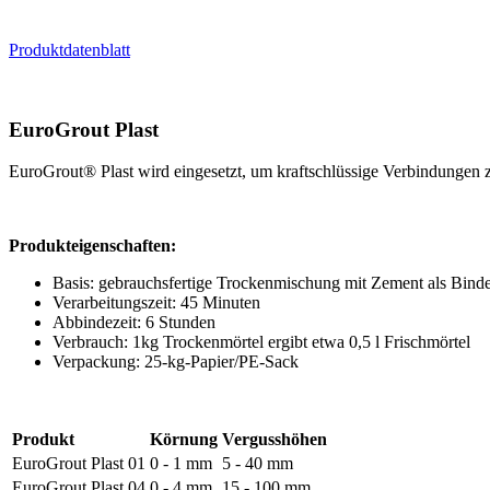
Produktdatenblatt
EuroGrout Plast
EuroGrout® Plast wird eingesetzt, um kraftschlüssige Verbindungen 
Produkteigenschaften:
Basis: gebrauchsfertige Trockenmischung mit Zement als Binde
Verarbeitungszeit: 45 Minuten
Abbindezeit: 6 Stunden
Verbrauch: 1kg Trockenmörtel ergibt etwa 0,5 l Frischmörtel
Verpackung: 25-kg-Papier/PE-Sack
Produkt
Körnung
Vergusshöhen
EuroGrout Plast 01
0 - 1 mm
5 - 40 mm
EuroGrout Plast 04
0 - 4 mm
15 - 100 mm