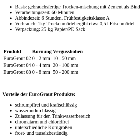
Basis: gebrauchsfertige Trocken-mischung mit Zement als Bind
Verarbeitungszeit: 60 Minuten
Abbindezeit: 6 Stunden, Frühfestigkeitsklasse A
Verbrauch: 1kg Trockenmörtel ergibt etwa 0,5 l Frischmörtel
Verpackung: 25-kg-Papier/PE-Sack
Produkt
Körnung
Vergusshöhen
EuroGrout 02
0 - 2 mm
10 - 50 mm
EuroGrout 04
0 - 4 mm
20 - 100 mm
EuroGrout 08
0 - 8 mm
50 - 200 mm
Vorteile der EuroGrout Produkte
:
schrumpffrei und kraftschlüssig
wasserundurchlässig
Zulassung für den Trinkwasserbereich
chromatarm und chloridfrei
unterschiedliche Korngrößen
frost- und tausalzbeständig