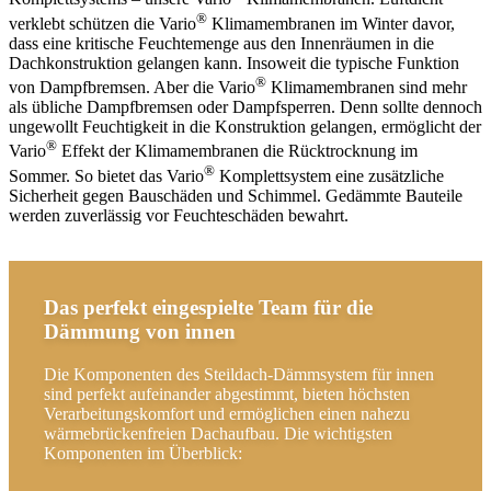
®
verklebt schützen die Vario
Klimamembranen im Winter davor,
dass eine kritische Feuchtemenge aus den Innenräumen in die
Dachkonstruktion gelangen kann. Insoweit die typische Funktion
®
von Dampfbremsen. Aber die Vario
Klimamembranen sind mehr
als übliche Dampfbremsen oder Dampfsperren. Denn sollte dennoch
ungewollt Feuchtigkeit in die Konstruktion gelangen, ermöglicht der
®
Vario
Effekt der Klimamembranen die Rücktrocknung im
®
Sommer. So bietet das Vario
Komplettsystem eine zusätzliche
Sicherheit gegen Bauschäden und Schimmel. Gedämmte Bauteile
werden zuverlässig vor Feuchteschäden bewahrt.
Das perfekt eingespielte Team für die
Dämmung von innen
Die Komponenten des Steildach-Dämmsystem für innen
sind perfekt aufeinander abgestimmt, bieten höchsten
Verarbeitungskomfort und ermöglichen einen nahezu
wärmebrückenfreien Dachaufbau. Die wichtigsten
Komponenten im Überblick: