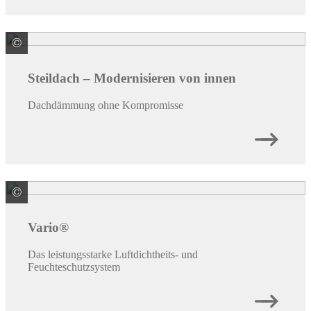
©
SAINT-GOBAIN ISOVER G+H AG
Steildach – Modernisieren von innen
Dachdämmung ohne Kompromisse
©
SAINT-GOBAIN ISOVER G+H AG
Vario®
Das leistungsstarke Luftdichtheits- und
Feuchteschutzsystem