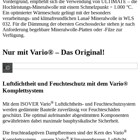
Vordergrund, empfiehlt sich die Verwendung von ULTIMATE – die
Hochleistungs-Mineralwolle mit einem Schmelzpunkt > 1.000 °C.
Ein optimierter Wärmeschutz gelingt mit der besonders
verarbeitungs- und klimafreundlichen Lanaé Mineralwolle in WLS
032. Für die Dämmung der obersten Geschossdecke stehen je nach
Anforderung begehbare Mineralwolle-Platten oder -Filze zur
Verfügung.
Nur mit Vario® – Das Original!
©
SAINT-GOBAIN ISOVER G+H AG
Luftdichtheit und Feuchteschutz mit dem Vario®
Komplettsystem
®
Mit dem ISOVER Vario
Luftdichtheits- und Feuchteschutzsystem
werden gedämmte Bauteile zuverlässig vor Feuchteschäden
geschützt. Die optimal aufeinander abgestimmten Komponenten
gewährleisten dabei maximale bauphysikalische Sicherheit.
®
Die feuchteadaptiven Dampfbremsen sind der Kern des Vario
®
Komplettsystems – unsere Vario
Klimamembranen. Luftdicht